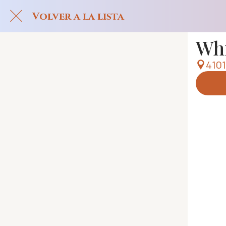
Volver a la lista
Whi
4101