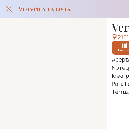
Volver a la lista
Ver
2101
Itinerar
Acepta
No req
Ideal 
Para ll
Terraz