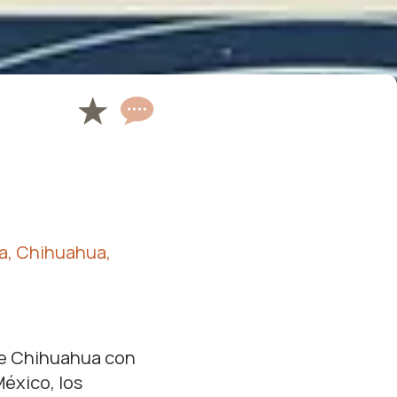
ta, Chihuahua,
de Chihuahua con
México, los