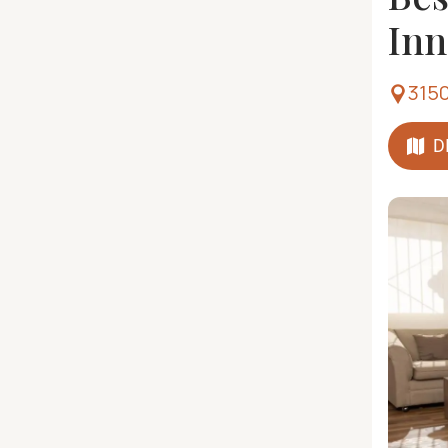
Inn
315
D