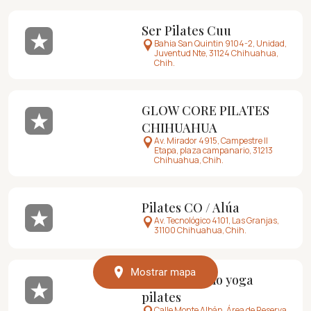
Ser Pilates Cuu
Bahia San Quintin 9104-2, Unidad,
Juventud Nte, 31124 Chihuahua,
Chih.
GLOW CORE PILATES
CHIHUAHUA
Av. Mirador 4915, Campestre II
Etapa, plaza campanario, 31213
Chihuahua, Chih.
Pilates CO / Alúa
Av. Tecnológico 4101, Las Granjas,
31100 Chihuahua, Chih.
Mostrar mapa
Meraki studio yoga
pilates
Calle Monte Albán, Área de Reserva,