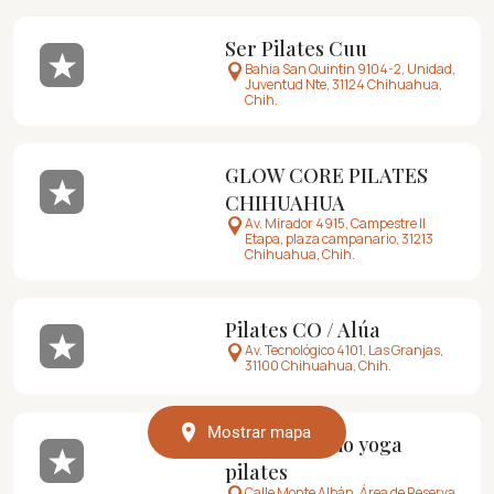
Ser Pilates Cuu
Bahia San Quintin 9104-2, Unidad,
Juventud Nte, 31124 Chihuahua,
Chih.
GLOW CORE PILATES
CHIHUAHUA
Av. Mirador 4915, Campestre II
Etapa, plaza campanario, 31213
Chihuahua, Chih.
Pilates CO / Alúa
Av. Tecnológico 4101, Las Granjas,
31100 Chihuahua, Chih.
Mostrar mapa
Meraki studio yoga
pilates
Calle Monte Albán, Área de Reserva,