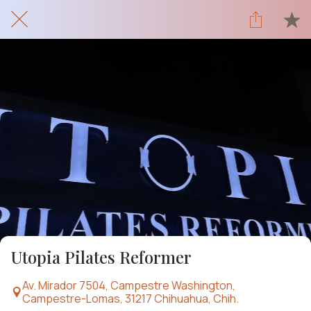
Utopia Pilates Reformer
Av. Mirador 7504, Campestre Washington,
Campestre-Lomas, 31217 Chihuahua, Chih.