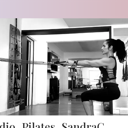
dio_Pilates_SandraC