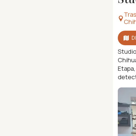
Tras
Chih
D
Studio
Chihua
Etapa,
detect