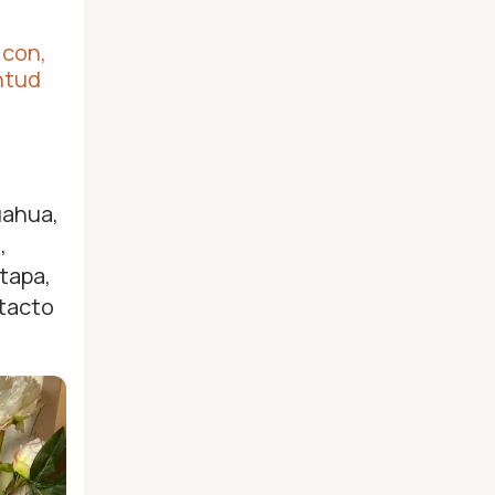
 con,
ntud
uahua,
,
tapa,
ntacto