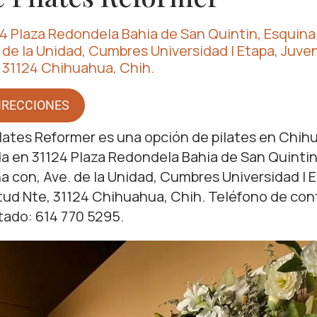
4 Plaza Redondela Bahia de San Quintin, Esquina
 de la Unidad, Cumbres Universidad I Etapa, Juve
 31124 Chihuahua, Chih.
IRECCIONES
ilates Reformer es una opción de pilates en Chih
a en 31124 Plaza Redondela Bahia de San Quintin
a con, Ave. de la Unidad, Cumbres Universidad I E
ud Nte, 31124 Chihuahua, Chih. Teléfono de co
ado: 614 770 5295.