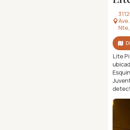
3112
Ave.
Nte,
D
Lite P
ubicad
Esquin
Juvent
detect