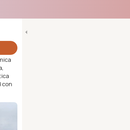
mica
a,
tica
d con