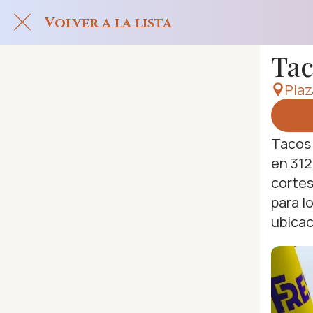
Volver a la lista
Tac
Plaz
Tacos 
en 312
cortes
para l
ubicac