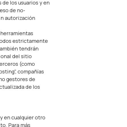
 de los usuarios y en
ceso de no-
in autorización
s herramientas
étodos estrictamente
 también tendrán
onal del sitio
 terceros (como
osting", compañías
omo gestores de
actualizada de los
y en cualquier otro
nto. Para más