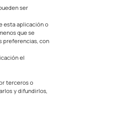
 pueden ser
e esta aplicación o
a menos que se
us preferencias, con
icación el
or terceros o
rlos y difundirlos,