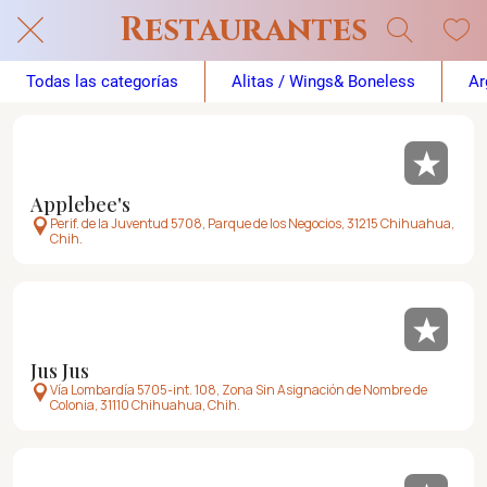
Restaurantes
Todas las categorías
Alitas / Wings& Boneless
Ar
Applebee's
Perif. de la Juventud 5708, Parque de los Negocios, 31215 Chihuahua,
Chih.
Jus Jus
Vía Lombardía 5705-int. 108, Zona Sin Asignación de Nombre de
Colonia, 31110 Chihuahua, Chih.